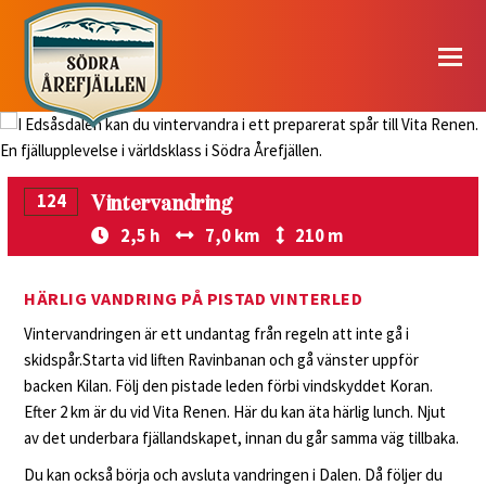
© Stephane Lombard
Vintervandring
124
2,5 h
7,0 km
210 m
HÄRLIG VANDRING PÅ PISTAD VINTERLED
Vintervandringen är ett undantag från regeln att inte gå i
skidspår.Starta vid liften Ravinbanan och gå vänster uppför
backen Kilan. Följ den pistade leden förbi vindskyddet Koran.
Efter 2 km är du vid Vita Renen. Här du kan äta härlig lunch. Njut
av det underbara fjällandskapet, innan du går samma väg tillbaka.
Du kan också börja och avsluta vandringen i Dalen. Då följer du