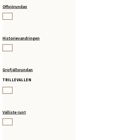
Offsjörundan
222
Historievandringen
223
Grofjällsrundan
TRILLEVALLEN
240
Välliste runt
241