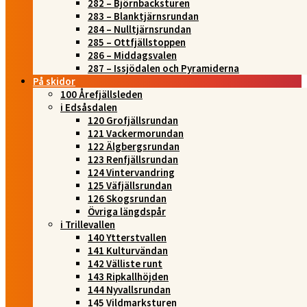
282 – Björnbacksturen
283 – Blanktjärnsrundan
284 – Nulltjärnsrundan
285 – Ottfjällstoppen
286 – Middagsvalen
287 – Issjödalen och Pyramiderna
På skidor
100 Årefjällsleden
i Edsåsdalen
120 Grofjällsrundan
121 Vackermorundan
122 Älgbergsrundan
123 Renfjällsrundan
124 Vintervandring
125 Väfjällsrundan
126 Skogsrundan
Övriga längdspår
i Trillevallen
140 Ytterstvallen
141 Kulturvändan
142 Välliste runt
143 Ripkallhöjden
144 Nyvallsrundan
145 Vildmarksturen