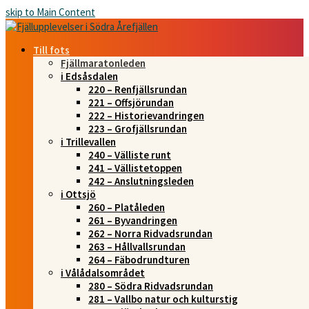
skip to Main Content
Till fots
Fjällmaratonleden
i Edsåsdalen
220 – Renfjällsrundan
221 – Offsjörundan
222 – Historievandringen
223 – Grofjällsrundan
i Trillevallen
240 – Välliste runt
241 – Vällistetoppen
242 – Anslutningsleden
i Ottsjö
260 – Platåleden
261 – Byvandringen
262 – Norra Ridvadsrundan
263 – Hållvallsrundan
264 – Fäbodrundturen
i Vålådalsområdet
280 – Södra Ridvadsrundan
281 – Vallbo natur och kulturstig