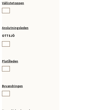
Vällistetoppen
242
Anslutningsleden
OTTSJÖ
260
Platåleden
261
Byvandringen
262