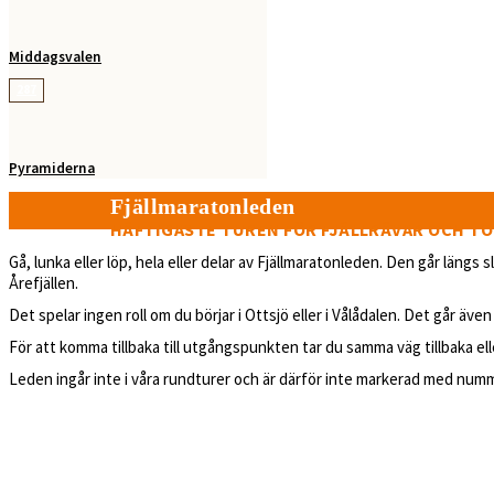
Middagsvalen
287
Pyramiderna
Fjällmaratonleden
HÄFTIGASTE TUREN FÖR FJÄLLRÄVAR OCH T
Gå, lunka eller löp, hela eller delar av Fjällmaratonleden. Den går längs
Årefjällen.
Det spelar ingen roll om du börjar i Ottsjö eller i Vålådalen. Det går även
För att komma tillbaka till utgångspunkten tar du samma väg tillbaka e
Leden ingår inte i våra rundturer och är därför inte markerad med num