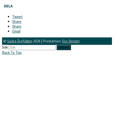
DELA
Tweet
Share
Share
Email
©
Södra Årefjällen
2026 | Produktion:
Ess Design
Sök
Submit
Back To Top