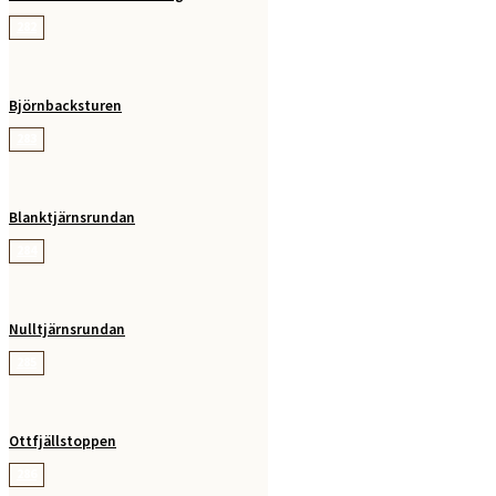
282
Björnbacksturen
283
Blanktjärnsrundan
284
Nulltjärnsrundan
285
Ottfjällstoppen
286