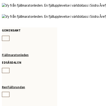
GEMENSAMT
Fjällmaratonleden
EDSÅSDALEN
220
Renfjällsrundan
221