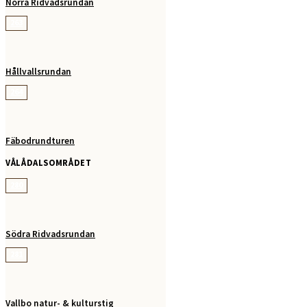
Norra Ridvadsrundan
263
Hållvallsrundan
264
Fäbodrundturen
VÅLÅDALSOMRÅDET
280
Södra Ridvadsrundan
281
Vallbo natur- & kulturstig