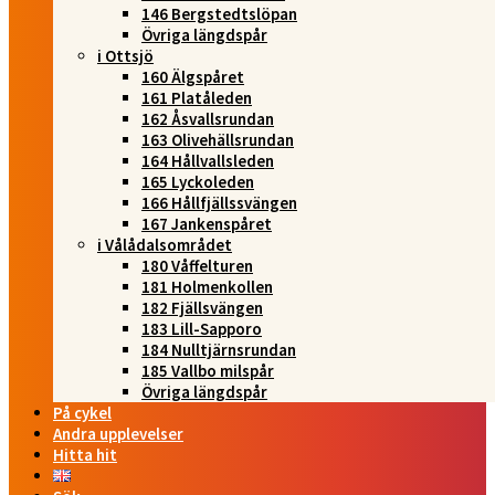
146 Bergstedtslöpan
Övriga längdspår
i Ottsjö
160 Älgspåret
161 Platåleden
162 Åsvallsrundan
163 Olivehällsrundan
164 Hållvallsleden
165 Lyckoleden
166 Hållfjällssvängen
167 Jankenspåret
i Vålådalsområdet
180 Våffelturen
181 Holmenkollen
182 Fjällsvängen
183 Lill-Sapporo
184 Nulltjärnsrundan
185 Vallbo milspår
Övriga längdspår
På cykel
Andra upplevelser
Hitta hit