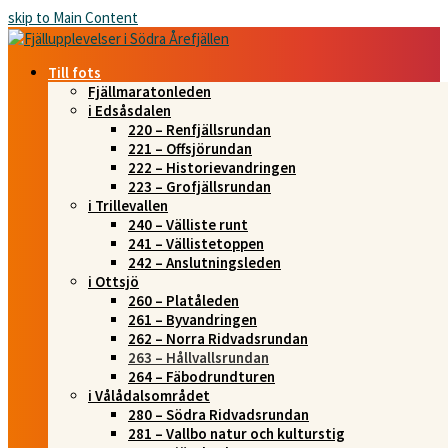
skip to Main Content
Till fots
Fjällmaratonleden
i Edsåsdalen
220 – Renfjällsrundan
221 – Offsjörundan
222 – Historievandringen
223 – Grofjällsrundan
i Trillevallen
240 – Välliste runt
241 – Vällistetoppen
242 – Anslutningsleden
i Ottsjö
260 – Platåleden
261 – Byvandringen
262 – Norra Ridvadsrundan
263 – Hållvallsrundan
264 – Fäbodrundturen
i Vålådalsområdet
280 – Södra Ridvadsrundan
281 – Vallbo natur och kulturstig