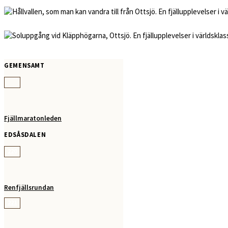
GEMENSAMT
Fjällmaratonleden
EDSÅSDALEN
220
Renfjällsrundan
221