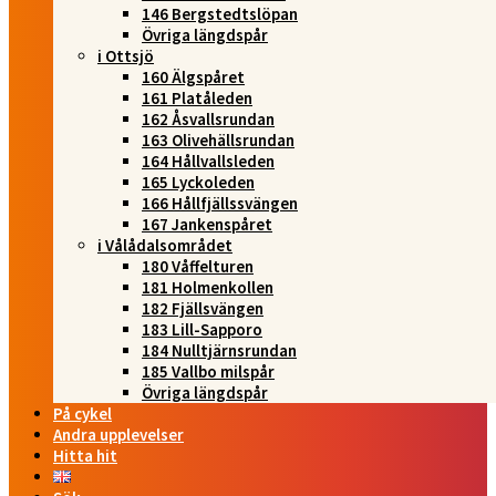
146 Bergstedtslöpan
Övriga längdspår
i Ottsjö
160 Älgspåret
161 Platåleden
162 Åsvallsrundan
163 Olivehällsrundan
164 Hållvallsleden
165 Lyckoleden
166 Hållfjällssvängen
167 Jankenspåret
i Vålådalsområdet
180 Våffelturen
181 Holmenkollen
182 Fjällsvängen
183 Lill-Sapporo
184 Nulltjärnsrundan
185 Vallbo milspår
Övriga längdspår
På cykel
Andra upplevelser
Hitta hit