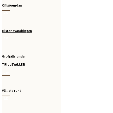
Offsjörundan
222
Historievandringen
223
Grofjällsrundan
TRILLEVALLEN
240
Välliste runt
241