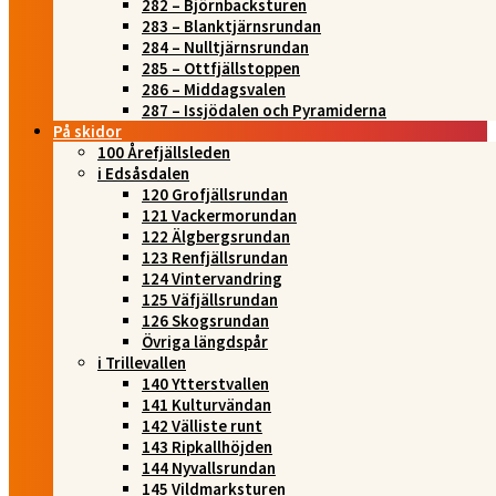
282 – Björnbacksturen
283 – Blanktjärnsrundan
284 – Nulltjärnsrundan
285 – Ottfjällstoppen
286 – Middagsvalen
287 – Issjödalen och Pyramiderna
På skidor
100 Årefjällsleden
i Edsåsdalen
120 Grofjällsrundan
121 Vackermorundan
122 Älgbergsrundan
123 Renfjällsrundan
124 Vintervandring
125 Väfjällsrundan
126 Skogsrundan
Övriga längdspår
i Trillevallen
140 Ytterstvallen
141 Kulturvändan
142 Välliste runt
143 Ripkallhöjden
144 Nyvallsrundan
145 Vildmarksturen