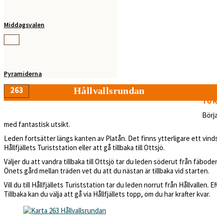
Middagsvalen
287
Pyramiderna
263
Hållvallsrundan
TUR
4/6 tim
9,6/13,9 km
240/520 m
Börja
med fantastisk utsikt.
Leden fortsätter längs kanten av Platån. Det finns ytterligare ett vindsk
Hållfjällets Turiststation eller att gå tillbaka till Ottsjö.
Väljer du att vandra tillbaka till Ottsjö tar du leden söderut från fäb
Önets gård mellan träden vet du att du nästan är tillbaka vid starten.
Vill du till Hållfjällets Turiststation tar du leden norrut från Hållvallen. 
Tillbaka kan du välja att gå via Hållfjällets topp, om du har krafter kvar.