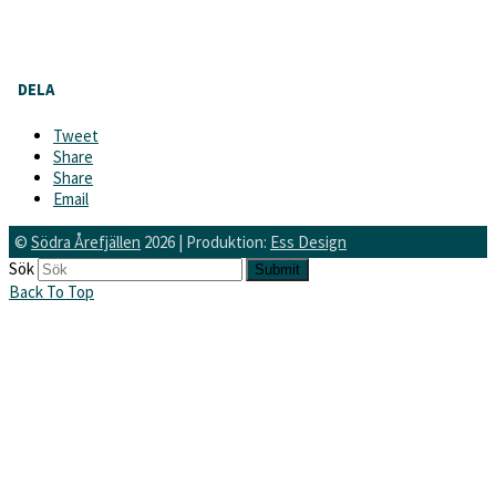
DELA
Tweet
Share
Share
Email
©
Södra Årefjällen
2026 | Produktion:
Ess Design
Sök
Submit
Back To Top