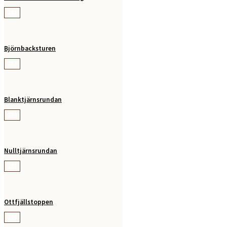
282
Björnbacksturen
283
Blanktjärnsrundan
284
Nulltjärnsrundan
285
Ottfjällstoppen
286