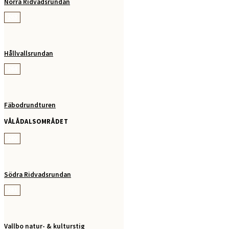
Norra Ridvadsrundan
263
Hållvallsrundan
264
Fäbodrundturen
VÅLÅDALSOMRÅDET
280
Södra Ridvadsrundan
281
Vallbo natur- & kulturstig