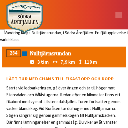
© taigaphoto.se
Nulltjärnsrundan
284
3 tim
7,9 km
110 m
LÄTT TUR MED CHANS TILL FIKASTOPP OCH DOPP
Starta vid ledparkeringen, gå över ängen och ta till höger mot
Stensdalen och Vålåstugorna. Redan efter en kilometer finns ett
fikabord med vy mot Lillstensdalsfjället. Turen fortsätter genom
vacker blandskog. Vid Buråsen tar du höger mot Nulltjärnarna.
Stigen slingrar sig genom gammelskogen till Nulltjärnsbäcken.
Där finns lämningar efter en gammal såg. Du viker av åt vänster