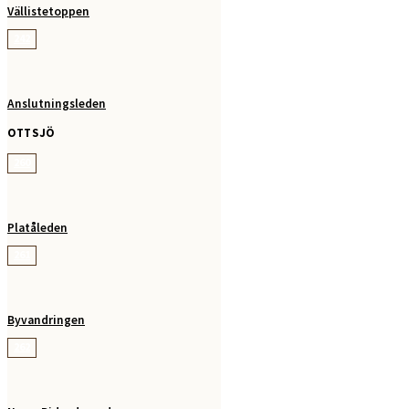
Vällistetoppen
242
Anslutningsleden
OTTSJÖ
260
Platåleden
261
Byvandringen
262