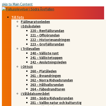
skip to Main Content
Till fots
Fjällmaratonleden
i Edsåsdalen
220 – Renfjällsrundan
221 – Offsjörundan
222 – Historievandringen
223 – Grofjällsrundan
i Trillevallen
240 – Välliste runt
241 – Vällistetoppen
242 – Anslutningsleden
i Ottsjö
260 – Platåleden
261 – Byvandringen
262 – Norra Ridvadsrundan
263 – Hållvallsrundan
264 – Fäbodrundturen
i Vålådalsområdet
280 – Södra Ridvadsrundan
281 – Vallbo natur och kulturstig