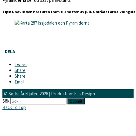
Pyramiderna ser du bäst på avstånd.
Tips: Undvik den här turen fram till mitten av juli. Området är kalvningsl
DELA
Tweet
Share
Share
Email
©
Södra Årefjällen
2026 | Produktion:
Ess Design
Sök
Submit
Back To Top