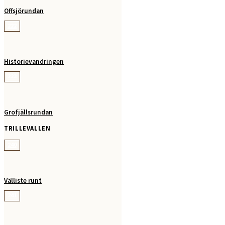
Offsjörundan
222
Historievandringen
223
Grofjällsrundan
TRILLEVALLEN
240
Välliste runt
241