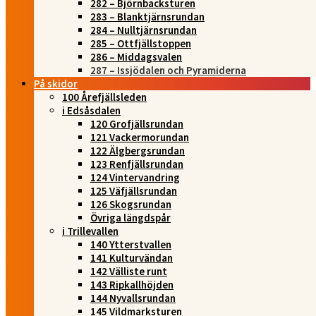
282 – Björnbacksturen
283 – Blanktjärnsrundan
284 – Nulltjärnsrundan
285 – Ottfjällstoppen
286 – Middagsvalen
287 – Issjödalen och Pyramiderna
På skidor
100 Årefjällsleden
i Edsåsdalen
120 Grofjällsrundan
121 Vackermorundan
122 Älgbergsrundan
123 Renfjällsrundan
124 Vintervandring
125 Väfjällsrundan
126 Skogsrundan
Övriga längdspår
i Trillevallen
140 Ytterstvallen
141 Kulturvändan
142 Välliste runt
143 Ripkallhöjden
144 Nyvallsrundan
145 Vildmarksturen