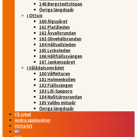
146 Bergstedtslöpan
Övriga längdspår
i Ottsjö
160 Älgspåret
161 Platåleden
162 Åsvallsrundan
163 Olivehällsrundan
164 Hållvallsleden
165 Lyckoleden
166 Hållfjällssvängen
167 Jankenspåret
i Vålådalsområdet
180 Våffelturen
181 Holmenkollen
182 Fjällsvängen
183 Lill-Sapporo
184 Nulltjärnsrundan
185 Vallbo milspår
Övriga längdspår
På cykel
Andra upplevelser
Hitta hit