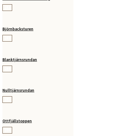
282
Björnbacksturen
283
Blanktjärnsrundan
284
Nulltjärnsrundan
285
Ottfjällstoppen
286