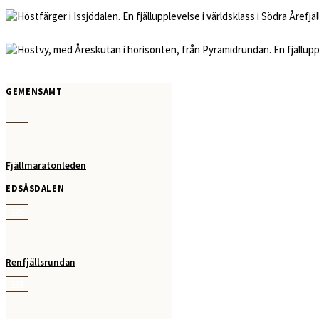
GEMENSAMT
Fjällmaratonleden
EDSÅSDALEN
220
Renfjällsrundan
221