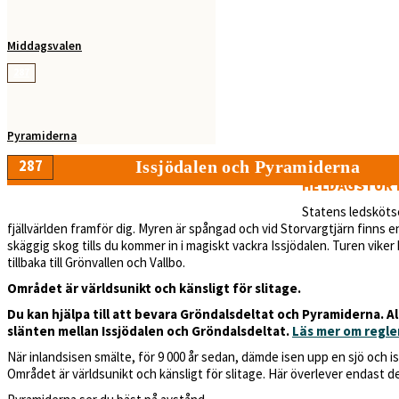
Middagsvalen
287
Pyramiderna
287
Issjödalen och Pyramiderna
HELDAGSTUR 
8 tim
22,5 km
290 m
Statens ledskötsel
fjällvärlden framför dig. Myren är spångad och vid Storvargtjärn finns en
skäggig skog tills du kommer in i magiskt vackra Issjödalen. Turen viker
tillbaka till Grönvallen och Vallbo.
Området är världsunikt och känsligt för slitage.
Du kan hjälpa till att bevara Gröndalsdeltat och Pyramiderna. All
slänten mellan Issjödalen och Gröndalsdeltat.
Läs mer om regle
När inlandsisen smälte, för 9 000 år sedan, dämde isen upp en sjö och is
Området är världsunikt och känsligt för slitage. Här överlever endast d