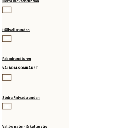
Norra Ridvadsrundan
263
Hållvallsrundan
264
Fäbodrundturen
VÅLÅDALSOMRÅDET
280
Södra Ridvadsrundan
281
Vallbo natur- & kulturstig