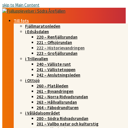
skip to Main Content
Till fots
Fjällmaratonleden
i Edsåsdalen
220 – Renfjällsrundan
221 – Offsjörundan
222 – Historievandringen
223 – Grofjällsrundan
i Trillevallen
240 – Välliste runt
241 – Vällistetoppen
242 – Anslutningsleden
i Ottsjö
260 – Platåleden
261 – Byvandringen
262 – Norra Ridvadsrundan
263 – Hållvallsrundan
264 – Fäbodrundturen
i Vålådalsområdet
280 – Södra Ridvadsrundan
281 – Vallbo natur och kulturstig