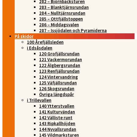
282 – Björnbacksturen
283 – Blanktjärnsrundan
284 – Nulltjärnsrundan
285 – Ottfjällstoppen
286 – Middagsvalen
287 – Issjödalen och Pyramiderna
På skidor
100 Årefjällsleden
i Edsåsdalen
120 Grofjällsrundan
121 Vackermorundan
122 Älgbergsrundan
123 Renfjällsrundan
124 Vintervandring
125 Väfjällsrundan
126 Skogsrundan
Övriga längdspår
i Trillevallen
140 Ytterstvallen
141 Kulturvändan
142 Välliste runt
143 Ripkallhöjden
144 Nyvallsrundan
145 Vildmarksturen