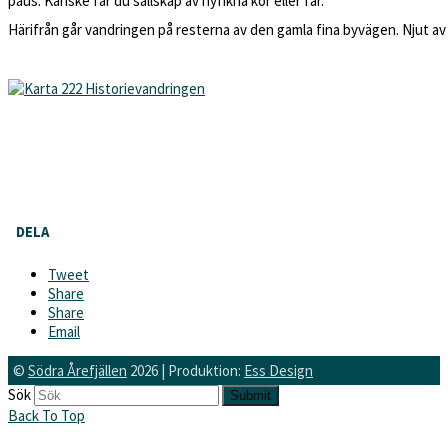
paus. Kanske får du sällskap av nyfikna kor eller får.
Härifrån går vandringen på resterna av den gamla fina byvägen. Njut av den
DELA
Tweet
Share
Share
Email
©
Södra Årefjällen
2026 | Produktion:
Ess Design
Sök
Submit
Back To Top