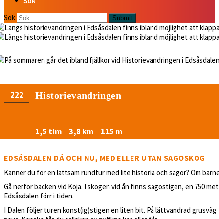
Sök
Sök
Submit
222
Historievandringen
1,5 tim
3,8 km
115 m
EDSÅSDALEN DÅ OCH NU, MED ELLER UTAN SAGOSKOG
Känner du för en lättsam rundtur med lite historia och sagor? Om barn
Gå nerför backen vid Köja. I skogen vid ån finns sagostigen, en 750 met
Edsåsdalen förr i tiden.
I Dalen följer turen konst(ig)stigen en liten bit. På lättvandrad grusvä