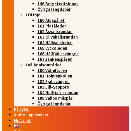
146 Bergstedtslöpan
Övriga längdspår
i Ottsjö
160 Älgspåret
161 Platåleden
162 Åsvallsrundan
163 Olivehällsrundan
164 Hållvallsleden
165 Lyckoleden
166 Hållfjällssvängen
167 Jankenspåret
i Vålådalsområdet
180 Våffelturen
181 Holmenkollen
182 Fjällsvängen
183 Lill-Sapporo
184 Nulltjärnsrundan
185 Vallbo milspår
Övriga längdspår
På cykel
Andra upplevelser
Hitta hit